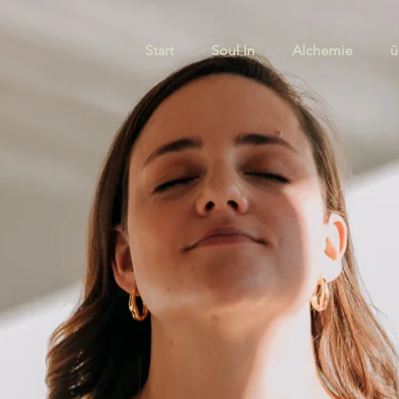
Start
Soul In
Alchemie
ü